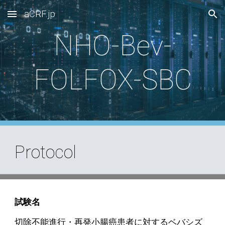
aCRF.jp
Skip to main content
Skip to navigation
NHO-Bev-
FOLFOX-SBC
Protocol
試験名
切除不能進行・再発小腸癌患者に対するベバシズ