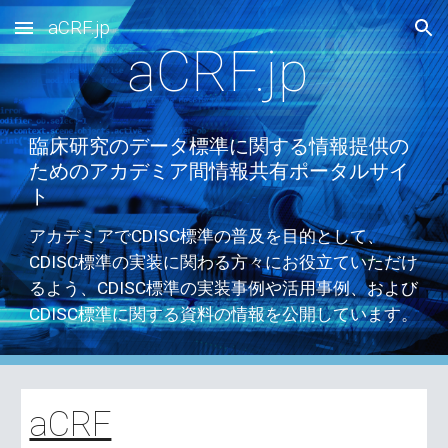
aCRF.jp
Skip to main content
Skip to navigation
aCRF.jp
臨床研究のデータ標準に関する情報提供の
ためのアカデミア間情報共有ポータルサイ
ト
アカデミアでCDISC標準の普及を目的として、
CDISC標準の実装に関わる方々にお役立ていただけ
るよう、CDISC標準の実装事例や活用事例、および
CDISC標準に関する資料の情報を公開しています。
aCRF